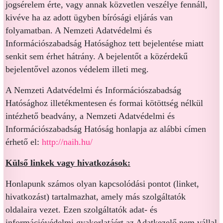
jogsérelem érte, vagy annak közvetlen veszélye fennáll,
kivéve ha az adott ügyben bírósági eljárás van
folyamatban. A Nemzeti Adatvédelmi és
Információszabadság Hatósághoz tett bejelentése miatt
senkit sem érhet hátrány. A bejelentőt a közérdekű
bejelentővel azonos védelem illeti meg.
A Nemzeti Adatvédelmi és Információszabadság
Hatósághoz illetékmentesen és formai kötöttség nélkül
intézhető beadvány, a Nemzeti Adatvédelmi és
Információszabadság Hatóság honlapja az alábbi címen
érhető el:
http://naih.hu/
Külső linkek vagy hivatkozások:
Honlapunk számos olyan kapcsolódási pontot (linket,
hivatkozást) tartalmazhat, amely más szolgáltatók
oldalaira vezet. Ezen szolgáltatók adat- és
információvédelmi gyakorlatáért az Adatkezelő nem vállal