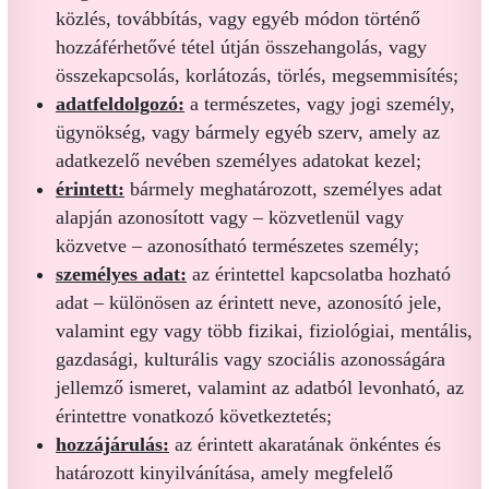
közlés, továbbítás, vagy egyéb módon történő
hozzáférhetővé tétel útján összehangolás, vagy
összekapcsolás, korlátozás, törlés, megsemmisítés;
adatfeldolgozó:
a természetes, vagy jogi személy,
ügynökség, vagy bármely egyéb szerv, amely az
adatkezelő nevében személyes adatokat kezel;
érintett:
bármely meghatározott, személyes adat
alapján azonosított vagy – közvetlenül vagy
közvetve – azonosítható természetes személy;
személyes adat:
az érintettel kapcsolatba hozható
adat – különösen az érintett neve, azonosító jele,
valamint egy vagy több fizikai, fiziológiai, mentális,
gazdasági, kulturális vagy szociális azonosságára
jellemző ismeret, valamint az adatból levonható, az
érintettre vonatkozó következtetés;
hozzájárulás:
az érintett akaratának önkéntes és
határozott kinyilvánítása, amely megfelelő