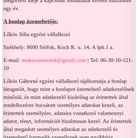
megőrzési ideje a kapcsolat fennállását követő maximum
egy év.
A honlap üzemeltetője:
Lőkös Júlia egyéni vállalkozó
Székhely: 8600 Siófok, Koch R. u. 14. A lph.1 a.
E-mail:
mukoromsiofok@gmail.com
| Tel: 06-30-10-121-
10
Lőkös Gáborné egyéni vállalkozó tájékoztatja a honlap
látogatóit, hogy mint a honlapot üzemeltető adatkezelőnek
minősül, és mint adatkezelő kizárólag az érintettek által
rendelkezésre bocsátott személyes adatokat kezeli, az
érintettek személyére, adataira vonatkozó valamennyi
adatot, tényt, információt bizalmasan kezel. Az érintettek
által megadott személyes adatokat az adatkezelő és
üzemeltető harmadik személynek nem továbbítja.