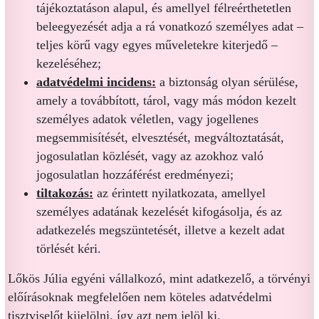
tájékoztatáson alapul, és amellyel félreérthetetlen
beleegyezését adja a rá vonatkozó személyes adat –
teljes körű vagy egyes műveletekre kiterjedő –
kezeléséhez;
adatvédelmi incidens:
a biztonság olyan sérülése,
amely a továbbított, tárol, vagy más módon kezelt
személyes adatok véletlen, vagy jogellenes
megsemmisítését, elvesztését, megváltoztatását,
jogosulatlan közlését, vagy az azokhoz való
jogosulatlan hozzáférést eredményezi;
tiltakozás:
az érintett nyilatkozata, amellyel
személyes adatának kezelését kifogásolja, és az
adatkezelés megszüntetését, illetve a kezelt adat
törlését kéri.
Lőkös Júlia egyéni vállalkozó, mint adatkezelő, a törvényi
előírásoknak megfelelően nem köteles adatvédelmi
tisztviselőt kijelölni, így azt nem jelöl ki.