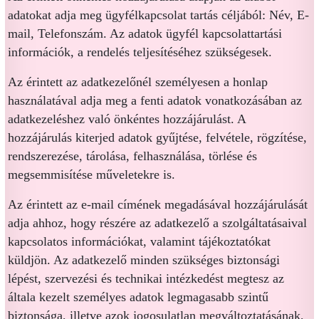
adatokat adja meg ügyfélkapcsolat tartás céljából: Név, E-
mail, Telefonszám. Az adatok ügyfél kapcsolattartási
információk, a rendelés teljesítéséhez szükségesek.
Az érintett az adatkezelőnél személyesen a honlap
használatával adja meg a fenti adatok vonatkozásában az
adatkezeléshez való önkéntes hozzájárulást. A
hozzájárulás kiterjed adatok gyűjtése, felvétele, rögzítése,
rendszerezése, tárolása, felhasználása, törlése és
megsemmisítése műveletekre is.
Az érintett az e-mail címének megadásával hozzájárulását
adja ahhoz, hogy részére az adatkezelő a szolgáltatásaival
kapcsolatos információkat, valamint tájékoztatókat
küldjön. Az adatkezelő minden szükséges biztonsági
lépést, szervezési és technikai intézkedést megtesz az
általa kezelt személyes adatok legmagasabb szintű
biztonsága, illetve azok jogosulatlan megváltoztatásának,