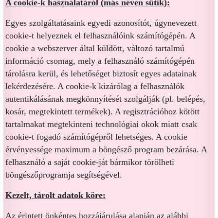
A cookie-k használatáról (más néven sütik):
Egyes szolgáltatásaink egyedi azonosítót, úgynevezett
cookie-t helyeznek el felhasználóink számítógépén. A
cookie a webszerver által küldött, változó tartalmú
információ csomag, mely a felhasználó számítógépén
tárolásra kerül, és lehetőséget biztosít egyes adatainak
lekérdezésére. A cookie-k kizárólag a felhasználók
autentikálásának megkönnyítését szolgálják (pl. belépés,
kosár, megtekintett termékek). A regisztrációhoz kötött
tartalmakat megtekinteni technológiai okok miatt csak
cookie-t fogadó számítógépről lehetséges. A cookie
érvényessége maximum a böngésző program bezárása. A
felhasználó a saját cookie-ját bármikor törölheti
böngészőprogramja segítségével.
Kezelt, tárolt adatok köre:
Az érintett önkéntes hozzájárulása alapján az alábbi