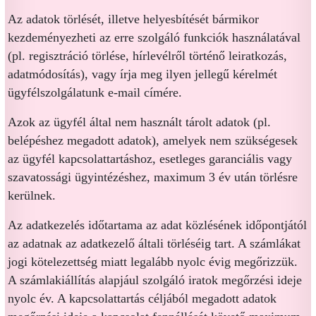
Az adatok törlését, illetve helyesbítését bármikor
kezdeményezheti az erre szolgáló funkciók használatával
(pl. regisztráció törlése, hírlevélről történő leiratkozás,
adatmódosítás), vagy írja meg ilyen jellegű kérelmét
ügyfélszolgálatunk e-mail címére.
Azok az ügyfél által nem használt tárolt adatok (pl.
belépéshez megadott adatok), amelyek nem szükségesek
az ügyfél kapcsolattartáshoz, esetleges garanciális vagy
szavatossági ügyintézéshez, maximum 3 év után törlésre
kerülnek.
Az adatkezelés időtartama az adat közlésének időpontjától
az adatnak az adatkezelő általi törléséig tart. A számlákat
jogi kötelezettség miatt legalább nyolc évig megőrizzük.
A számlakiállítás alapjául szolgáló iratok megőrzési ideje
nyolc év. A kapcsolattartás céljából megadott adatok