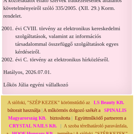
A közfeladatot ellátó szervek iratkezelésének általános
követelményeiről szóló 335/2005. (XII. 29.) Korm.
rendelet.
évi CVIII. törvény az elektronikus kereskedelmi
szolgáltatások, valamint az információs
társadalommal összefüggő szolgáltatások egyes
kérdéseiről.
évi C. törvény az elektronikus hírközlésről.
Hatályos, 2026.07.01.
Lőkös Júlia egyéni vállalkozó
A siófoki, "SZÉP KEZEK" körömstúdió az
LS Beauty Kft.
bútorait használja
|
A műkörmös dolgozó székét a
SPINALIS
Magyarország Kft.
biztosította
|
Együttműködő partnerem a
CRYSTAL NAILS Kft.
|
A szoba térelhatároló paravánfala,
a
HOOF Hungary Kft.
terméke | A siófoki, "SZÉP KEZEK"