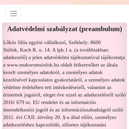
Adatvédelmi szabályzat (preambulum)
Lőkös Júlia egyéni vállalkozó, Székhely: 8600
Siófok, Koch R. u. 14. A lph.1 a. (a továbbiakban:
adatkezelő) a jelen adatvédelmi tájékoztatóval tájékoztatja
a www.mukoromsiofok.hu oldalt felkeresőket az általa
kezelt személyes adatokról, a személyes adatok
kezelésével kapcsolatos gyakorlatáról, a személyes adatok
védelme érdekében tett intézkedéseiről, valamint az
érintettek jogairól, eleget éve ezzel az adatkezelésről szóló
2016/ 679 sz. EU rendelet és az információs
önrendelkezési jogról és az információszabadságról szóló
2011. évi CXII. törvény 20. §-a által előírt, személyes
adatkezeléshez kapcsolódó, előzetes tájékoztatási