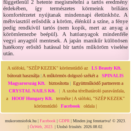
függetlenül 2 hetente megismételni a tartós eredmény
érdekében, így természetes körmeink briliáns
komfortérzetet nyújtanak mindennapi életünkhöz. A
méhviasztól erősödik a köröm, élénkül a színe, a fénye
pedig rendkívül tartós (nem kopik, mert az anyag a
körömlemezbe beépül). A hatóanyagok mindenféle
vegyi anyagtól mentesek. A japán manikűr különösen
hatékony erősítő hatással bír tartós műköröm viselése
után.
A siófoki, "SZÉP KEZEK" körömstúdió az
LS Beauty Kft.
bútorait használja
|
A műkörmös dolgozó székét a
SPINALIS
Magyarország Kft.
biztosította
|
Együttműködő partnerem a
CRYSTAL NAILS Kft.
|
A szoba térelhatároló paravánfala,
a
HOOF Hungary Kft.
terméke | A siófoki, "SZÉP KEZEK"
körömstúdió
Facebook
oldala |
mukoromsiofok.hu |
Facebook
|
GDPR
| Minden jog fenntartva! © 2023.
|
ÓzWeb, 2023.
| Utolsó frissítés: 2026.08.02.