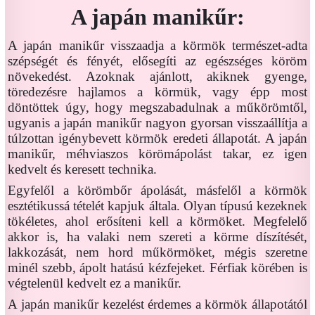
A japán manikűr:
A japán manikűr visszaadja a körmök természet-adta
szépségét és fényét, elősegíti az egészséges köröm
növekedést. Azoknak ajánlott, akiknek gyenge,
töredezésre hajlamos a körmük, vagy épp most
döntöttek úgy, hogy megszabadulnak a műkörömtől,
ugyanis a japán manikűr nagyon gyorsan visszaállítja a
túlzottan igénybevett körmök eredeti állapotát. A japán
manikűr, méhviaszos körömápolást takar, ez igen
kedvelt és keresett technika.
Egyfelől a körömbőr ápolását, másfelől a körmök
esztétikussá tételét kapjuk általa. Olyan típusú kezeknek
tökéletes, ahol erősíteni kell a körmöket. Megfelelő
akkor is, ha valaki nem szereti a körme díszítését,
lakkozását, nem hord műkörmöket, mégis szeretne
minél szebb, ápolt hatású kézfejeket. Férfiak körében is
végtelenül kedvelt ez a manikűr.
A japán manikűr kezelést érdemes a körmök állapotától